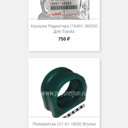
Крышка Радиатора (16401-36030)
Для Toyota
Цена
750 ₽
Полиуретан (21-01-1850) Втулка