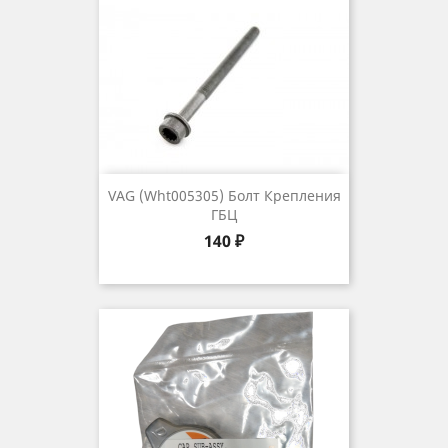
VAG (wht005305) Болт Крепления
ГБЦ
Цена
140 ₽