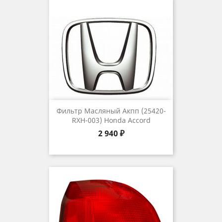
Фильтр Масляный Акпп (25420-
RXH-003) Honda Accord
Цена
2 940 ₽