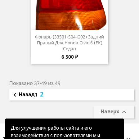
Фонарь (33501-S04-G02) Задний
Правый Для Honda Civic 6 (EK)
Седан
Цена
6 500 ₽
Показано 37-49 из 49
2
Назад

1
Наверх

Для улучшения работы сайта и его
взаимодействия с пользователями мы