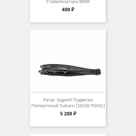
Стабилизатора BMW
Цена
400 ₽
Рачаг Задней Подвески
Поперечный Subaru (20250-FG042)
Цена
5 200 ₽