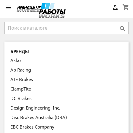
shopping_cart



БРЕНДЫ
Akko
Ap Racing
ATE Brakes
ClampTite
DC Brakes
Design Engineering, Inc.
Disc Brakes Australia (DBA)
EBC Brakes Company