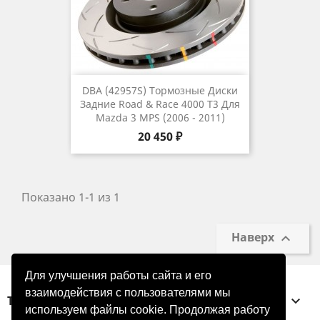
DBA (42957S) Тормозные Диски
Задние Road & Race 4000 T3 Для
Mazda 3 MPS (2006 - 2011)
Цена
20 450 ₽
Показано 1-1 из 1
Наверх

Для улучшения работы сайта и его
взаимодействия с пользователями мы
ТОВАРЫ

используем файлы cookie. Продолжая работу