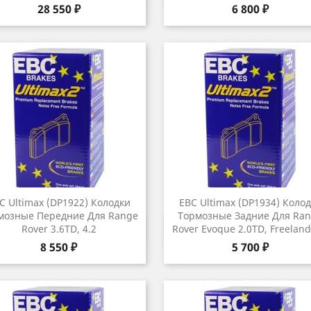
Цена
Цена
28 550 ₽
6 800 ₽
C Ultimax (DP1922) Колодки
EBC Ultimax (DP1934) Коло
мозные Передние Для Range
Тормозные Задние Для Ra
Быстрый просмотр
Быстрый просмот


Rover 3.6TD, 4.2
Rover Evoque 2.0TD, Freelande
Цена
Цена
8 550 ₽
5 700 ₽