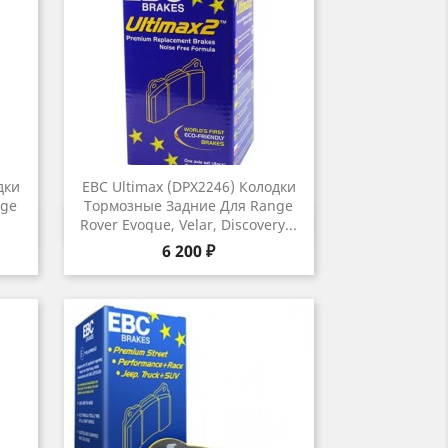
дки
EBC Ultimax (DPX2246) Колодки
nge
Тормозные Задние Для Range
р
Быстрый просмотр

Rover Evoque, Velar, Discovery...
Цена
6 200 ₽