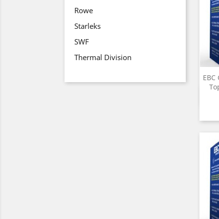
Rowe
Starleks
SWF
Thermal Division
EBC 
То