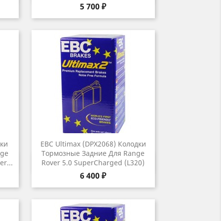
Цена
5 700 ₽
дки
EBC Ultimax (DPX2068) Колодки
nge
Тормозные Задние Для Range
р
Быстрый просмотр

r...
Rover 5.0 SuperCharged (L320)
Цена
6 400 ₽