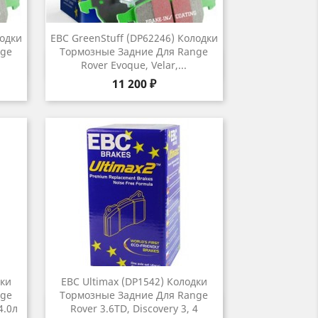
лодки
EBC GreenStuff (DP62246) Колодки
nge
Тормозные Задние Для Range
р
Быстрый просмотр

Rover Evoque, Velar,...
Цена
11 200 ₽
дки
EBC Ultimax (DP1542) Колодки
nge
Тормозные Задние Для Range
р
Быстрый просмотр

4.0л
Rover 3.6TD, Discovery 3, 4