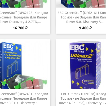
GreenStuff (DP62123) Колодки
EBC GreenStuff (DP62161) Ко
мозные Передние Для Range
Тормозные Задние Для Ra
Быстрый просмотр
Быстрый просмот


Rover Discovery 4 2.7TD,...
Rover 5.0, Discovery 5,...
Цена
Цена
16 700 ₽
9 400 ₽
GreenStuff (DP62401) Колодки
EBC Ultimax (DP1038) Коло
мозные Передние Для Range
Тормозные Задние Для Ra
Быстрый просмотр
Быстрый просмот


Rover 3.0TD, Discovery 5,...
Rover 4.0л (P38), Discovery 2 