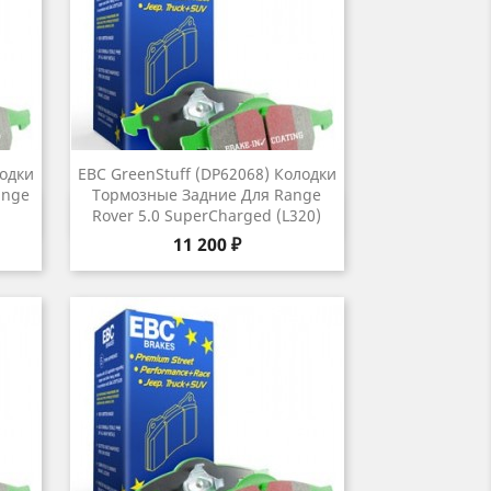
лодки
EBC GreenStuff (DP62068) Колодки
ange
Тормозные Задние Для Range
р
Быстрый просмотр

Rover 5.0 SuperCharged (L320)
Цена
11 200 ₽