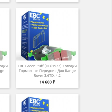
лодки
EBC GreenStuff (DP61922) Колодки
nge
Тормозные Передние Для Range
р
Быстрый просмотр

4
Rover 3.6TD, 4.2
Цена
14 600 ₽