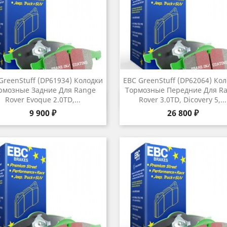
GreenStuff (DP61934) Колодки
EBC GreenStuff (DP62064) Ко
рмозные Задние Для Range
Тормозные Передние Для R
Быстрый просмотр
Быстрый просмот


Rover Evoque 2.0TD,...
Rover 3.0TD, Dicovery 5,...
Цена
Цена
9 900 ₽
26 800 ₽