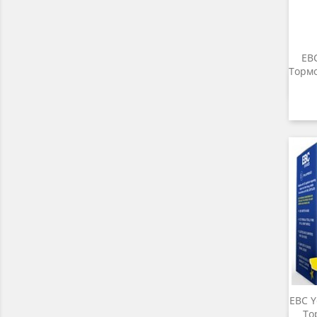
EBC
Тормо
EBC Y
То