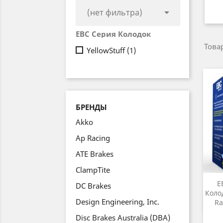

(нет фильтра)
EBC Серия Колодок
Товар
YellowStuff
(1)
БРЕНДЫ
Akko
Ap Racing
ATE Brakes
ClampTite
E
DC Brakes
Коло
Design Engineering, Inc.
Ra
Disc Brakes Australia (DBA)