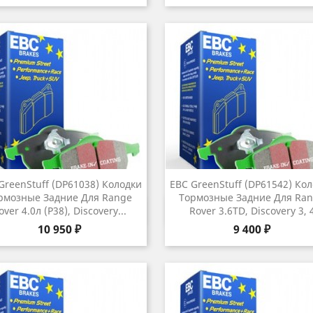
GreenStuff (DP61038) Колодки
EBC GreenStuff (DP61542) Ко
рмозные Задние Для Range
Тормозные Задние Для Ra
Быстрый просмотр
Быстрый просмот


over 4.0л (P38), Discovery...
Rover 3.6TD, Discovery 3, 
Цена
Цена
10 950 ₽
9 400 ₽