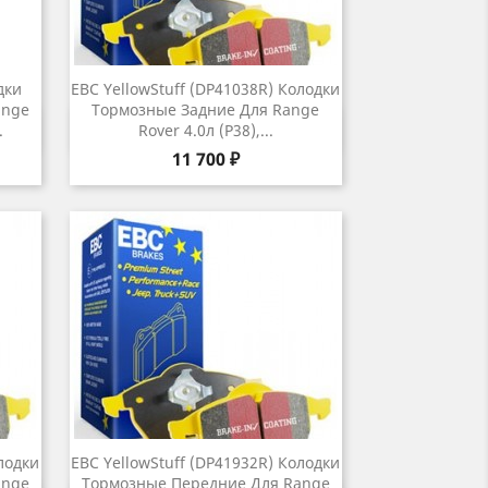
дки
EBC YellowStuff (DP41038R) Колодки
ange
Тормозные Задние Для Range
р
Быстрый просмотр

.
Rover 4.0л (P38),...
Цена
11 700 ₽
лодки
EBC YellowStuff (DP41932R) Колодки
ange
Тормозные Передние Для Range