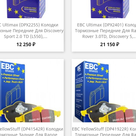
 Ultimax (DPX2255) Колодки
EBC Ultimax (DPX2401) Коло
зные Передние Для Discovery
Тормозные Передние Для R
Быстрый просмотр
Быстрый просмот


Sport 2.0 TD (L550),...
Rover 3.0TD, Discovery 5,..
Цена
Цена
12 250 ₽
21 150 ₽
ellowStuff (DP41542R) Колодки
EBC YellowStuff (DP41922R) Ко
рмозные Задние Для Range
Тормозные Передние Для R