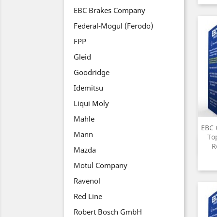
EBC Brakes Company
Federal-Mogul (Ferodo)
FPP
Gleid
Goodridge
Idemitsu
Liqui Moly
Mahle
EBC 
Mann
То
R
Mazda
Motul Company
Ravenol
Red Line
Robert Bosch GmbH