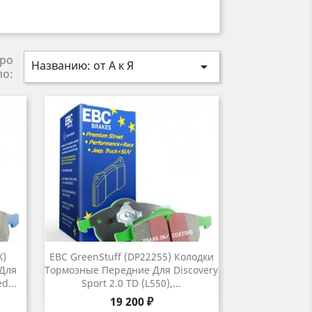
ро
Названию: от А к Я

по:
X)
EBC GreenStuff (DP22255) Колодки
 Для
Тормозные Передние Для Discovery
р
Быстрый просмотр

d...
Sport 2.0 TD (L550),...
Цена
19 200 ₽