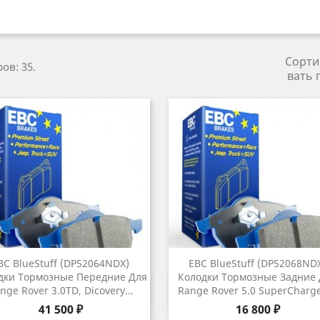
Сорти
ов: 35.
вать 
BC BlueStuff (DP52064NDX)
EBC BlueStuff (DP52068ND
дки Тормозные Передние Для
Колодки Тормозные Задние
Быстрый просмотр
Быстрый просмот


nge Rover 3.0TD, Dicovery...
Range Rover 5.0 SuperCharge
Цена
Цена
41 500 ₽
16 800 ₽