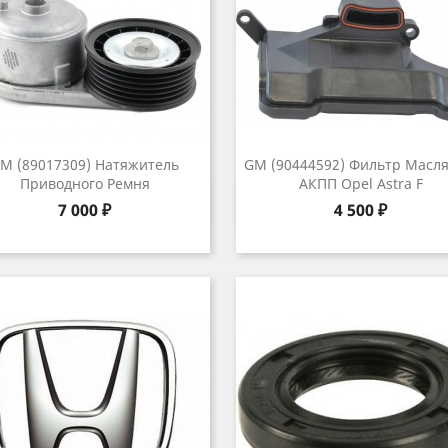
M (89017309) Натяжитель
GM (90444592) Фильтр Масл
Приводного Ремня
АКПП Opel Astra F
Быстрый просмотр
Быстрый просмот


Цена
Цена
7 000 ₽
4 500 ₽