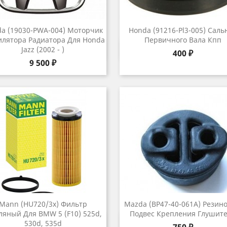
a (19030-PWA-004) Моторчик
Honda (91216-Pl3-005) Саль
илятора Радиатора Для Honda
Первичного Вала Кпп
Быстрый просмотр
Быстрый просмот


Jazz (2002 - )
Цена
400 ₽
Цена
9 500 ₽
Mann (HU720/3x) Фильтр
Mazda (BP47-40-061A) Резин
яный Для BMW 5 (F10) 525d,
Подвес Крепления Глушит
Быстрый просмотр
Быстрый просмот


530d, 535d
Цена