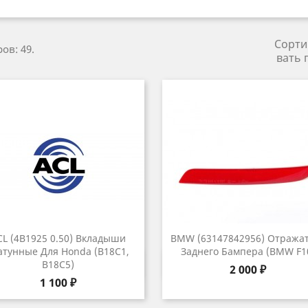
Сорти
ов: 49.
вать 
CL (4B1925 0.50) Вкладыши
BMW (63147842956) Отража
тунные Для Honda (B18C1,
Заднего Бампера (BMW F1
Быстрый просмотр
Быстрый просмот


B18C5)
Цена
2 000 ₽
Цена
1 100 ₽