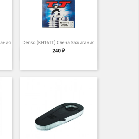
гания
Denso (KH16TT) Свеча Зажигания
Цена
240 ₽
р
Быстрый просмотр
