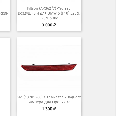
т
Filtron (AK362/7) Фильтр
ский
Воздушный Для BMW 5 (F10) 520d,
р
Быстрый просмотр

525d, 530d
Цена
3 000 ₽
GM (13281260) Отражатель Заднего
Бампера Для Opel Astra
р
Быстрый просмотр

Цена
1 300 ₽