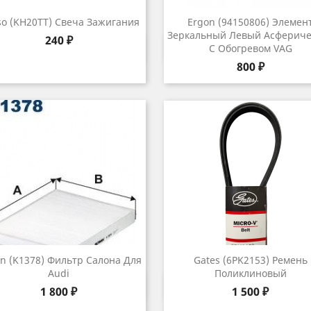
o (KH20TT) Свеча Зажигания
Ergon (94150806) Элемен
Зеркальный Левый Асфериче
Цена
240 ₽
Быстрый просмотр
Быстрый просмот


С Обогревом VAG
Цена
800 ₽
ron (K1378) Фильтр Салона Для
Gates (6PK2153) Ремень
Audi
Поликлиновый
Быстрый просмотр
Быстрый просмот


Цена
Цена
1 800 ₽
1 500 ₽