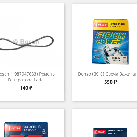
osch (1987947683) Ремень
Denso (IK16) Свеча Зажига
Генератора Lada
Цена
550 ₽
Быстрый просмотр
Быстрый просмот


Цена
140 ₽