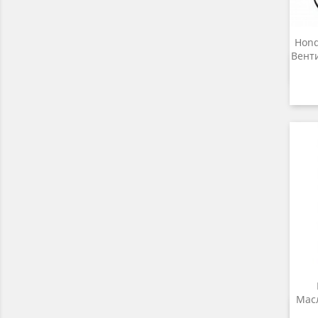
Hond
Вент
Масл