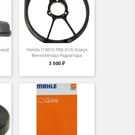
яный
Honda (19015-P08-013) Кожух
Вентилятора Радиатора
р
Быстрый просмотр

Цена
3 500 ₽