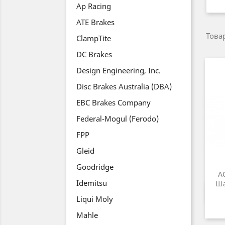
Ap Racing
ATE Brakes
Товар
ClampTite
DC Brakes
Design Engineering, Inc.
Disc Brakes Australia (DBA)
EBC Brakes Company
Federal-Mogul (Ferodo)
FPP
Gleid
Goodridge
A
Idemitsu
Ша
Liqui Moly
Mahle