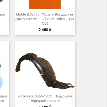
ник
Mahle (LX3775) Фильтр Воздушный
Для Mercedes C-Class И Infiniti Q50,
р
Быстрый просмотр

Q60
Цена
2 400 ₽
овый
Mazda (GJ6A-56-130N) Подкрылок
еля
Передний Правый
р
Быстрый просмотр

Цена