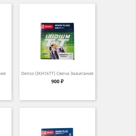
ния
Denso (IKH16TT) Свеча Зажигания
Цена
900 ₽
р
Быстрый просмотр
