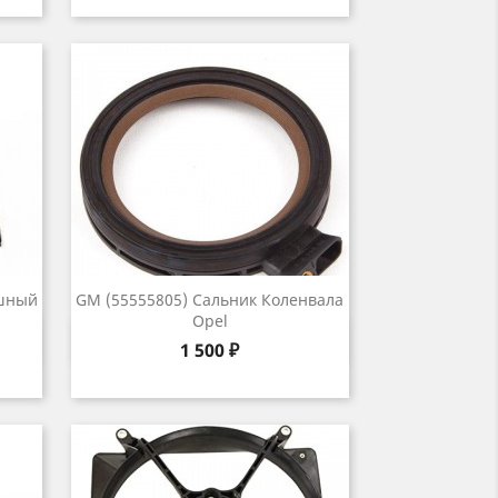
ушный
GM (55555805) Сальник Коленвала
Opel
р
Быстрый просмотр

Цена
1 500 ₽