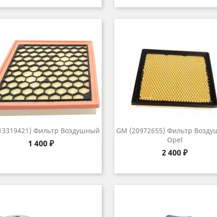
13319421) Фильтр Воздушный
GM (20972655) Фильтр Возд
Opel
Цена
1 400 ₽
Быстрый просмотр
Быстрый просмот


Цена
2 400 ₽