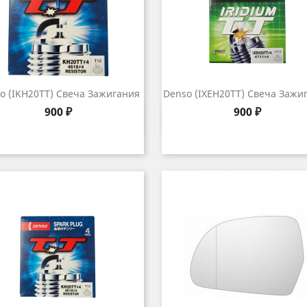
o (IKH20TT) Свеча Зажигания
Denso (IXEH20TT) Свеча Зажи
Цена
Цена
900 ₽
900 ₽
Быстрый просмотр
Быстрый просмот

