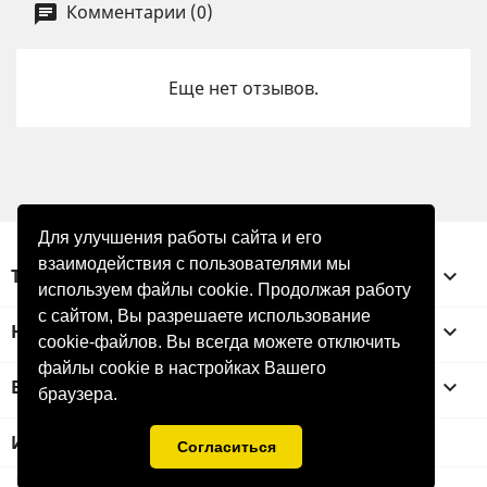
Комментарии (0)
Еще нет отзывов.
Для улучшения работы сайта и его
взаимодействия с пользователями мы
ТОВАРЫ

используем файлы cookie. Продолжая работу
с сайтом, Вы разрешаете использование
НАША КОМПАНИЯ

cookie-файлов. Вы всегда можете отключить
файлы cookie в настройках Вашего
ВАША УЧЕТНАЯ ЗАПИСЬ

браузера.
ИНФОРМАЦИЯ О МАГАЗИНЕ
Cогласиться
© 2012 - 2026 InvisibleWorks